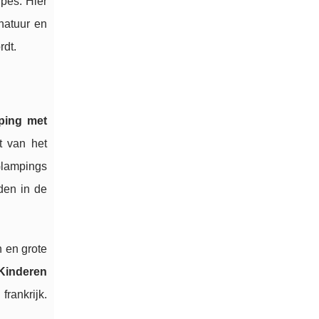
pes. Hier
natuur en
rdt.
ping met
t van het
Glampings
dden in de
n en grote
Kinderen
rankrijk.