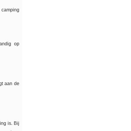
n camping
handig op
gt aan de
ng is. Bij