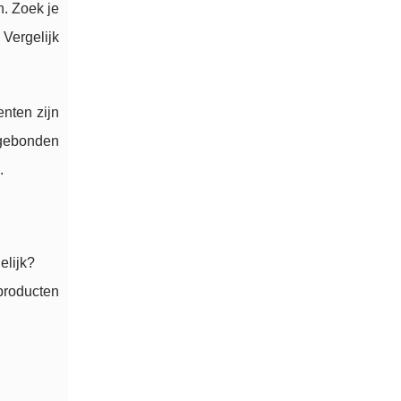
. Zoek je
Vergelijk
enten zijn
sgebonden
.
elijk?
producten