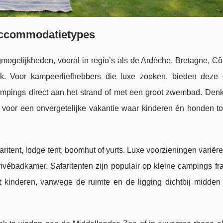
 accommodatietypes
gmogelijkheden, vooral in regio’s als de Ardèche, Bretagne, Cô
jk. Voor kampeerliefhebbers die luxe zoeken, bieden deze
lampings direct aan het strand of met een groot zwembad. Den
l voor een onvergetelijke vakantie waar kinderen én honden t
ritent, lodge tent, boomhut of yurts. Luxe voorzieningen variëre
badkamer. Safaritenten zijn populair op kleine campings fran
kinderen, vanwege de ruimte en de ligging dichtbij midden 