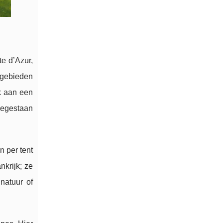
te d’Azur,
 gebieden
k aan een
oegestaan
n per tent
krijk; ze
natuur of