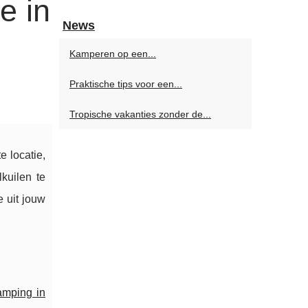
e in
News
Kamperen op een...
Praktische tips voor een...
Tropische vakanties zonder de...
e locatie,
kuilen te
 uit jouw
amping in