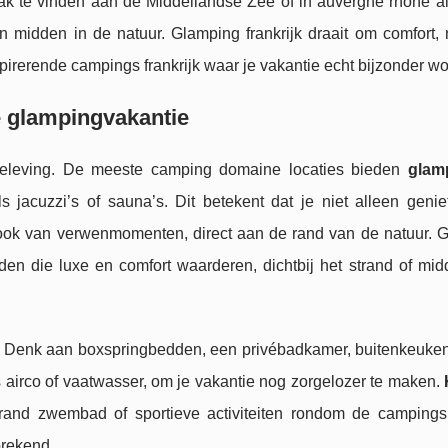
vaak te vinden aan de Middellandse Zee of in auvergne rhone al
 midden in de natuur. Glamping frankrijk draait om comfort, 
pirerende campings frankrijk waar je vakantie echt bijzonder wo
e glampingvakantie
beleving. De meeste camping domaine locaties bieden
glam
s jacuzzi’s of sauna’s. Dit betekent dat je niet alleen genie
ok van verwenmomenten, direct aan de rand van de natuur. 
enden die luxe en comfort waarderen, dichtbij het strand of mi
cht. Denk aan boxspringbedden, een privébadkamer, buitenkeuke
s airco of vaatwasser, om je vakantie nog zorgelozer te maken.
rand zwembad of sportieve activiteiten rondom de campings f
prekend.