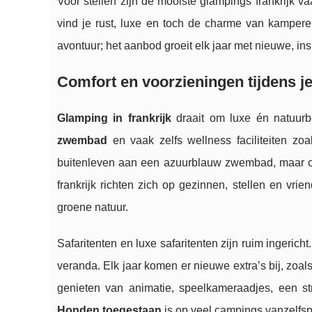
Voor stellen zijn de mooiste glampings frankrijk 
vind je rust, luxe en toch de charme van kamperen
avontuur; het aanbod groeit elk jaar met nieuwe, ins
Comfort en voorzieningen tijdens j
Glamping in frankrijk
draait om luxe én natuur
zwembad
en vaak zelfs wellness faciliteiten zoal
buitenleven aan een azuurblauw zwembad, maar o
frankrijk richten zich op gezinnen, stellen en vri
groene natuur.
Safaritenten en luxe safaritenten zijn ruim ingeri
veranda. Elk jaar komen er nieuwe extra’s bij, zoal
genieten van animatie, speelkameraadjes, een st
Honden toegestaan
is op veel campings vanzelfs