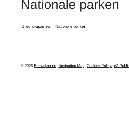
Nationale parken
eurowijzer.eu
Nationale parken
© 2026
Eurowijzer.eu
-
Navigation Map
-
Cookies Policy
-
eZ Publi